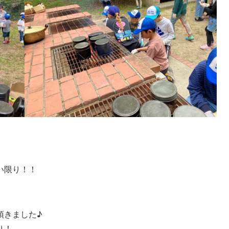
い限り！！
頂きました♪
り！