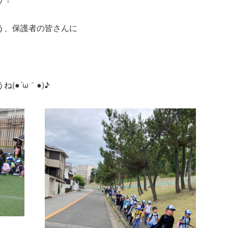
う、保護者の皆さんに
●´ω｀●)♪