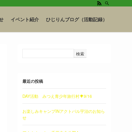
せ
イベント紹介
ひじりんブログ（活動記録）
検索
最近の投稿
DAY活動 みつえ青少年旅行村🌳9/16
お楽しみキャンプINアクトパル宇治のお知ら
せ